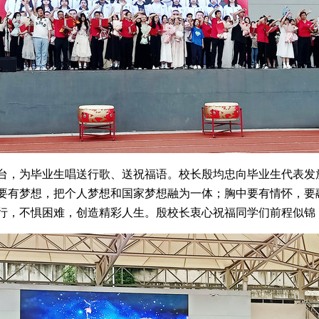
台，为毕业生唱送行歌、送祝福语。校长殷均忠向毕业生代表发
要有梦想，把个人梦想和国家梦想融为一体；胸中要有情怀，要
行，不惧困难，创造精彩人生。殷校长衷心祝福同学们前程似锦