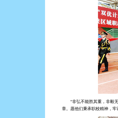
“非弘不能胜其重，非毅
章。愿他们秉承职校精神，牢