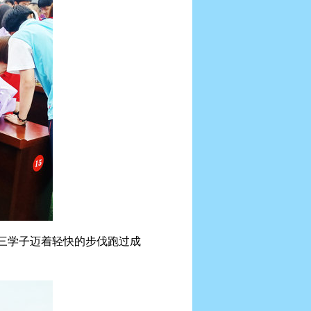
三学子迈着轻快的步伐跑过成